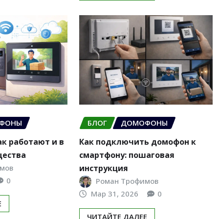
ФОНЫ
БЛОГ
ДОМОФОНЫ
ак работают и в
Как подключить домофон к
щества
смартфону: пошаговая
мов
инструкция
0
Роман Трофимов
Мар 31, 2026
0
Е
ЧИТАЙТЕ ДАЛЕЕ