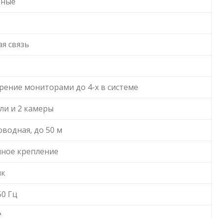
рные
я связь
рение мониторами до 4-х в системе
ли и 2 камеры
оводная, до 50 м
нное крепление
ик
50 Гц
°