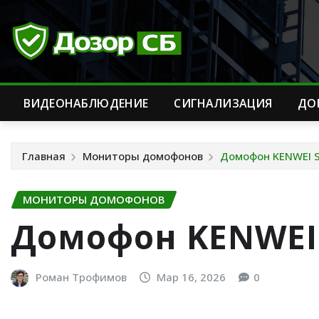
Перейти
к
содержимому
ВИДЕОНАБЛЮДЕНИЕ
CИГНАЛИЗАЦИЯ
ДО
Главная
Мониторы домофонов
Домофон KENWEI 
МОНИТОРЫ ДОМОФОНОВ
Домофон KENWEI
Роман Трофимов
Мар 16, 2026
0