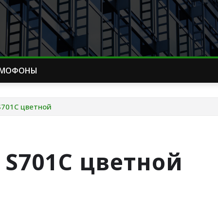
МОФОНЫ
S701C цветной
 S701C цветной