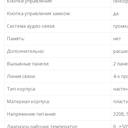
Кнопки управления:
сенсо
Кнопка управления замком:
да
Система аудио-связи:
громка
Память:
нет
Дополнительно:
расши
Вызывные панели:
2 пане
Линия связи:
4-х пр
Тип корпуса:
насте
Материал корпуса:
пласт
Напряжение питания:
220В, 
Диапазон рабочих температур:
0…+50